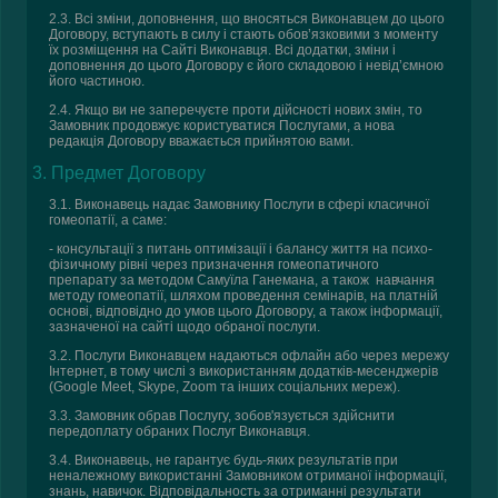
2.3. Всі зміни, доповнення, що вносяться Виконавцем до цього
Договору, вступають в силу і стають обов’язковими з моменту
їх розміщення на Сайті Виконавця. Всі додатки, зміни і
доповнення до цього Договору є його складовою і невід’ємною
його частиною.
2.4. Якщо ви не заперечуєте проти дійсності нових змін, то
Замовник продовжує користуватися Послугами, а нова
редакція Договору вважається прийнятою вами.
3. Предмет Договору
3.1. Виконавець надає Замовнику Послуги в сфері класичної
гомеопатії, а саме:
- консультації з питань оптимізації і балансу життя на психо-
фізичному рівні через призначення гомеопатичного
препарату за методом Самуїла Ганемана, а також навчання
методу гомеопатії, шляхом проведення семінарів, на платній
основі, відповідно до умов цього Договору, а також інформації,
зазначеної на сайті щодо обраної послуги.
3.2. Послуги Виконавцем надаються офлайн або через мережу
Інтернет, в тому числі з використанням додатків-месенджерів
(Google Meet, Skype, Zoom та інших соціальних мереж).
3.3. Замовник обрав Послугу, зобов'язується здійснити
передоплату обраних Послуг Виконавця.
3.4. Виконавець, не гарантує будь-яких результатів при
неналежному використанні Замовником отриманої інформації,
знань, навичок. Відповідальность за отриманні результати