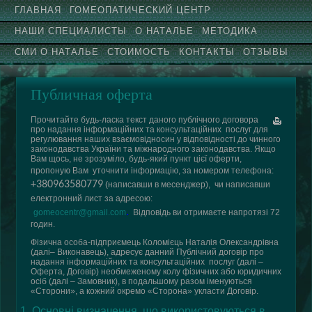
ГЛАВНАЯ
ГОМЕОПАТИЧЕСКИЙ ЦЕНТР
НАШИ СПЕЦИАЛИСТЫ
О НАТАЛЬЕ
МЕТОДИКА
СМИ О НАТАЛЬЕ
СТОИМОСТЬ
КОНТАКТЫ
ОТЗЫВЫ
Публичная оферта
Прочитайте будь-ласка текст даного публічного договора
про надання інформаційних та консультаційних послуг для
регулювання наших взаємовідносин у відповідності до чинного
законодавства України та міжнародного законодавства. Якщо
Вам щось, не зрозуміло, будь-який пункт цієї оферти,
пропоную Вам уточнити інформацію, за номером телефона:
+
380963580779
(напиcавши в месенджер), чи написавши
електронний лист за адресою:
.
gomeocentr@gmail.com
Відповідь ви отримаєте напротязі 72
годин.
Фізична особа-підприємець Коломієць Наталія Олександрівна
(далі– Виконавець), адресує данний Публічний договір про
надання інформаційних та консультаційних послуг (далі –
Оферта, Договір) необмеженому колу фізичних або юридичних
осіб (далі – Замовник), в подальшому разом іменуються
«Сторони», а кожний окремо «Сторона» укласти Договір.
1. Основні визначення, що використовуються в