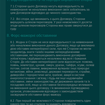
7.1.Сторони цього Договору несуть відповідальність за
невиконання чи неналежне виконання своїх зобов'язань за
цим Договором відповідно до чинного законодавства.
7.2. .Всі спори, що виникають з цього Договору, Сторони
вирішують шляхом переговорів. У разі неможливості досягти
згоди шляхом переговорів Сторона має право звернутися до
суду.
8. Форс-мажорні обставинни
8.1. Жодна зі Сторін не несе відповідальності за невиконання
або неналежне виконання даного Договору, якщо це викликано
дією обставин непереборної сили, про які Сторони не могли
заздалегідь знати та/або іншими непередбаченими
обставинами, які перешкоджають виконанню договірних
зобов’язань і відбуваються незалежно від волі і бажання
Сторін. До обставин непереборної сили відносяться: пожежа,
повінь, землетрус, цунамі, смерч, ураган, тайфун, зсуви, селеві
потоки, снігові лавини, виверження вулканів і інші природні
катаклізми, війни, революції, державні перевороти, страйки,
диверсійні і терористичні акти, грабежі, аварії в системі
енергопостачання і зв’язку, і будь-які інші надзвичайні
обставини, зміни законодавства, дії державних органів та їх
посадових осіб, якщо ці обставини безпосередньо впливають
на виконання цього договору, і їх виникнення підтверджено
органом, уповноваженим відповідно з законодавством
засвідчувати обставини форс-мажору.
8.2. При першій же можливості Сторони повідомляють один
одного про те що сталося та надають документи