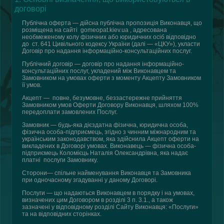
договорі
Публічна оферта
— дійсна публічна пропозиція Виконавця, що
розміщена на сайті gomeopat.kiev.ua , адресована
необмеженому колу фізичних або юридичних осіб відповідно
до ст. 641 Цивільного кодексу України (далі — «ЦКУ»), укласти
Договір про надання інформаційно-консультаційних послуг.
Публічний договір
— договір про надання інформаційно-
консультаційних послуг, укладений між Виконавцем та
Замовником на умовах оферти з моменту Акцепту Замовником
її умов.
Акцепт
— повне, безумовне, беззастережне прийняття
Замовником умов Оферти Договору Виконавця, шляхом 100%
передоплати замовлених Послуг.
Замовник
— будь-яка дієздатна фізична, юридична особа,
фізична особа-підприємець, згідно з чинним міжнародним та
українським законодавством, яка здійснила Акцепт оферти на
викладених в Договорі умовах. Виконавець — фізична особа-
підприємець Коломієць Наталія Олександрівна, яка надає
платні послуги Замовнику.
Сторони
— спільне найменування Виконавця та Замовника
при одночасному згадуванні у даному Договорі.
Послуги
— що надаються Виконавцем в порядку і на умовах,
визначених цим Договором в розділі 3 п. 3.1., а також
зазначені у відповідному розділі Сайту Виконавця: «Послуги»
та на відповідних сторінках.