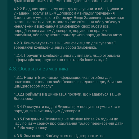
додаткового та/або окремого погодження з Замовником.
4.2.2.В односторонньому порядку призупинити або відмовити
у наданні Послуг за цим Договором у випадку порушення
Замовником умов цього Договору. Якщо Замовник знаходиться
в стані наркотичного, алкогольного сп’яніння або у зв’язку з
неналежним виконанням Замовником своїх обов’язків,
передбачених даним Договором, порушення правил
поведінки, або порушення громадського порядку Замовником.
4.2.3. Консультуватися з іншими фахівцями для супервізії,
зберігаючи конфіденційність особи Замовника.
4.2.4. Порушити конфіденційність у випадку, якщо отримана
інформація загрожує життю клієнта або інших людей.
4.3. Обов'язки Замовника
4.3.1. Надати Виконавцю інформацію, яка потрібна для
належного виконання зобов'язання з надання передбачених
цим Договором послуг.
4.3.2.Приймати від Виконавця послуги, що надаються за цим
Договором.
4.3.4.Оплачувати надані Виконавцем послуги на умовах та в
порядку, визначеному цим Договором.
4.3.5.Повідомити Виконавця не пізніше ніж за 24 години до
часу початку сеансу про скасування та/або перенесення дати
та/або часу сеансу.
4.3.6. Замовник зобов’язується не відтворювати, не