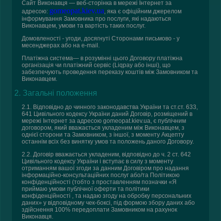
Сайт Виконавця
— веб-сторінка в мережі Інтернет за
gomeopat.kiev.ua
адресою:
, яка є офіційним джерелом
інформування Замовника про послуги, які надаються
Виконавцем, умови та вартість таких послуг.
Домовленості
- угоди, досягнуті Сторонами письмово - у
месенджерах або на e-mail.
Платіжна система
— в розумінні цього Договору платіжна
організація чи платіжний сервіс (Liqpay або інші), що
забезпечують проведення переказу коштів між Замовником та
Виконавцем.
2. Загальні положення
2.1. Відповідно до чинного законодавства України та ст.ст. 633,
641 Цивільного кодексу України даний Договір, розміщений в
мережі Інтернет за адресою gomeopat.kiev.ua, є публічним
договором, який вважається укладеним між Виконавцем, з
однієї сторони та Замовником, з іншої, з моменту Акцепту
останнім всіх без винятку умов та положень даного Договору.
2.2. Договір вважається укладеним, відповідно до ч. 2 ст. 642
Цивільного кодексу України і вступає в силу з моменту
отриманням вашої згоди за данним Договіром про надання
інформаційно-консультаційних послуг або/та Політикою
конфіденційності (тобто з проставленням позначки «Я
приймаю умови публічної оферти та політики
конфіденційності , та надаю згоду на обробку персональних
даних» у відповідному чек-боксі, під формою збору даних або
здійснення 100% передоплати Замовником на рахунок
Виконавця.