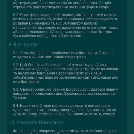
підтверджуючі форс-мажор або по домовленності Сторін
отримають факт підтвердження настання форс-мажору.
8.3. Якщо форс-мажорні обставини діють протягом 6 місяців
поспіль і не виявляють ознак припинення, договір може бути
розірван Виконавцем та/або Замовником шляхом
направлення письмового повідомлення на електронну пошту
або по домовленності Сторін та повернення коштів, якщо
була внесена передоплата Замовником.
9. Інші умови
9.1. У всьому, що не передбачено цим Договором, Сторони
керуються чинним законодавством України.
9.2. Цей Договір набирає чинності з моменту прийняття
Замовником відповідної пропозиції (акцепту) та діє до повного
та належного виконання Сторонами взятих на себе
зобов’язань, якщо інше не зазначено на сайті Виконавця або
цим Договором
9.3. Одностороннє розірвання Договору допускається лише у
випадках, передбачених цим Договором та законодавством
України.
9.4. Будь-яка із Сторін має право розірвати цей договір в
односторонньому порядку, попередньо повідомивши про це
другу сторону не менше ніж за 24 години до початку сеансу.
10. Реквізити Виконавця
Фізична особа-підприємець Коломієць Наталія Олександрівна