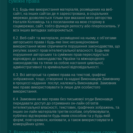
суміжні права
6.1. Будь-яке використання матеріалів, розміщених на веб-
сайті, на інших сайтах де я зареєстрована, в соціальних
мережах дозволяється тільки при вказанні мого авторства
Наталія Коломієць та з посиланням на мою сторінку в
соцмережах, сайт, тобто функція репосту або гіперпосилань. У
всіх інших випадках забороняється.
6.2. Веб-сайт та матеріали, розміщенні на ньому, є об’єктами
авторського права і будь-яке їхнє несанкціоноване
використання може спричинити порушення законодавства, що
регулює захист прав інтелектуальної власності. Будь-яке
порушення авторських та суміжних прав переслідується
відповідно до законодавства України та міжнародного
законодавства та тягне за собою настання цивільної,
адміністративної та кримінальної відповідальності.
6.3. Всі авторські та суміжні права на текстові, графічні
зображення, тощо, створенні та надані Виконавцем Замовнику
в процессі надання послуг, належать Виконавцеві. Замовник
має право використовувати їх лише для особистого
використання.
6.4. Замовник не має права без письмової згоди Виконавця
передавати доступ до отриманих он-лайн об’єктів
інтелектуальної власності, текстових, графічних зображень, та
інших он-лайн матеріалів третім особам, опубліковувати,
публічно відтворювати будь-яким способом та у будь-якій
формі, повторювати, копіювати, а також використовувати в
комерційних цілях.
7. Відповідальність та порядок вирішення спорів