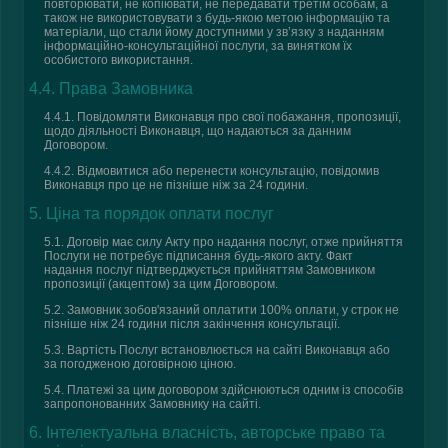
повторювати, не копіювати, не передавати третім особам, а
також не використовувати з будь-якою метою інформацію та
матеріали, що стали йому доступними у зв’язку з наданням
інформаційно-консультаційної послуги, за винятком їх
особистого використання.
4.4. Права Замовника
4.4.1. Повідомляти Виконавця про свої побажання, пропозиції,
щодо діяльності Виконавця, що надаються за данним
Договором.
4.4.2. Відмовитися або перенести консультацію, повідомив
Виконавця про це не пізніше ніж за 24 години.
5. Ціна та порядок оплати послуг
5.1. Договір має силу Акту про надання послуг, отже прийняття
Послуги не потребує підписання будь-якого акту. Факт
надання послуг підтверджується прийняттям Замовником
пропозиції (акцептом) за цим Договором.
5.2. Замовник зобов'язаний оплатити 100% оплати, у строк не
пізніше ніж 24 години після закінчення консультації.
5.3. Вартість Послуг встановлюється на сайті Виконавця або
за погодженою договірною ціною.
5.4. Платежі за цим договором здійснюються одним із способів
запропонованних Замовнику на сайті.
6. Інтелектуальна власність, авторське право та