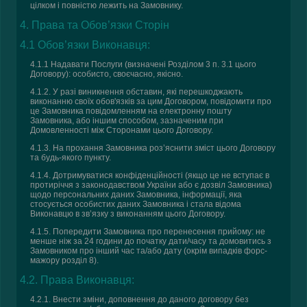
цілком і повністю лежить на Замовнику.
4. Права та Обов’язки Сторін
4.1 Обов’язки Виконавця:
4.1.1 Надавати Послуги (визначені Розділом 3 п. 3.1 цього
Договору): особисто, своєчасно, якісно.
4.1.2. У разі виникнення обставин, які перешкоджають
виконанню своїх обов'язків за цим Договором, повідомити про
це Замовника повідомленням на електронну пошту
Замовника, або іншим способом, зазначеним при
Домовленності між Сторонами цього Договору.
4.1.3. На прохання Замовника роз’яснити зміст цього Договору
та будь-якого пункту.
4.1.4. Дотримуватися конфіденційності (якщо це не вступає в
протиріччя з законодавством України або є дозвіл Замовника)
щодо персональних даних Замовника, інформації, яка
стосується особистих даних Замовника і стала відома
Виконавцю в зв’язку з виконанням цього Договору.
4.1.5. Попередити Замовника про перенесення прийому: не
менше ніж за 24 години до початку дати/часу та домовитись з
Замовником про інший час та/або дату (окрім випадків форс-
мажору розділ 8).
4.2. Права Виконавця:
4.2.1. Внести зміни, доповнення до даного договору без