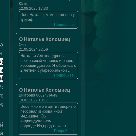
Юлія
12.08.2025 17:33
Пані Наталіє, у мене на серці
тріумф!
Подробнее...
О Наталье Коломиец
а
Оля
21.05.2024 22:56
я
Наталья Александровна
прекрасный человек и очень
х)
хороший доктор. Я обратись с
в
2 летней субфебрильной ...
Подробнее...
й
:
О Наталье Коломиец
я;
Виктория 0662476649
10.02.2022 13:17
;
Весь мир мечтает и говорит о
персонализирова нной
медицине..Об
индивидуальном
ей
подходе.Но,прод олжает ...
Подробнее...
са