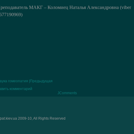
реподаватель МАКГ – Коломиец Наталья Александровна (viber
677190969)
аука гомеопатия |Предыдущая
авить комментарий
JComments
at.kiev.ua 2009-10, All Rights Reserved