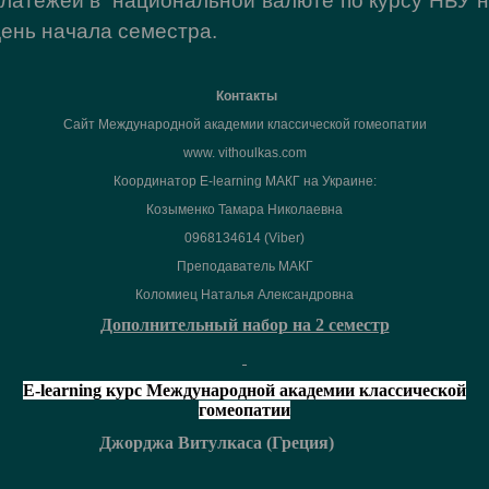
латежей в национальной валюте по курсу НБУ 
ень начала семестра.
Контакты
Сайт Международной академии классической гомеопатии
www. vithoulkas.com
Координатор E-learning МАКГ на Украине:
Козыменко Тамара Николаевна
0968134614 (Viber)
Преподаватель МАКГ
Коломиец Наталья Александровна
Дополнительный набор на 2 семестр
E-learning курс Mеждународной академии классической
гомеопатии
Джорджа Витулкаса (Греция)