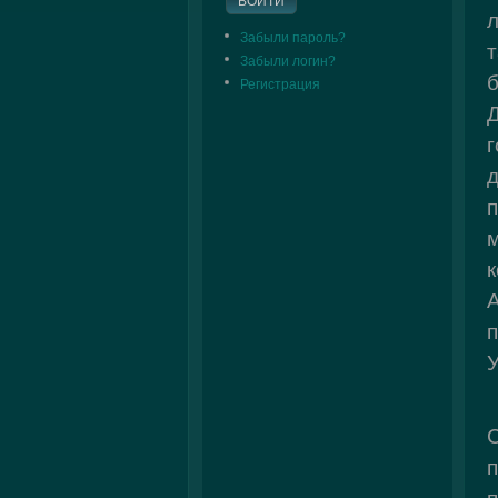
Забыли пароль?
Забыли логин?
Регистрация
д
п
к
У
С