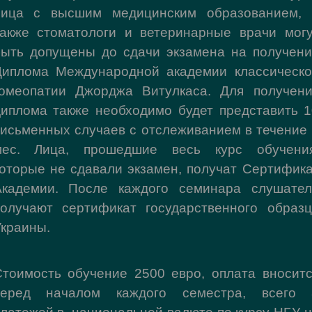
лица с высшим медицинским образованием, 
также стоматологи и ветеринарные врачи могу
быть допущены до сдачи экзамена на получени
Диплома Международной академии классическо
гомеопатии Джорджа Витулкаса. Для получени
иплома также необходимо будет представить 
исьменных случаев с отслеживанием в течение
мес. Лица, прошедшие весь курс обучения
оторые не сдавали экзамен, получат Сертифик
Академии.
П
осле каждого семинара слушател
получают сертификат государственного образц
краины.
тоимость обучение 2500 евро, оплата вносит
перед началом каждого семестра, всего 