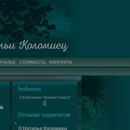
льи Коломиец
АТАЛЬЕ
СТОИМОСТЬ
КОНТАКТЫ
bethoven
Л.В.Бетховен "Лунная Соната"
Отзывы пациентов
О Наталье Коломиец