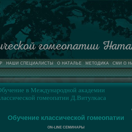
ической гомеопатии Ната
Р
НАШИ СПЕЦИАЛИСТЫ
О НАТАЛЬЕ
МЕТОДИКА
СМИ О Н
Обучение в Международной академии
классической гомеопатии Д.Витулкаса
Обучение классической гомеопатии
ON-LINE СЕМИНАРЫ