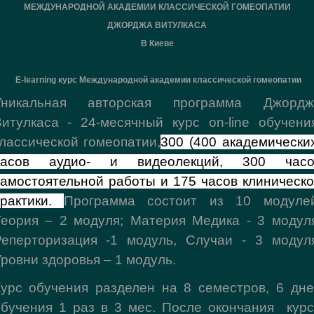
МЕЖДУНАРОДНОЙ АКАДЕМИИ КЛАССИЧЕСКОЙ ГОМЕОПАТИИ
ДЖОРДЖА ВИТУЛКАСА
В Киеве
E-learning курс Международной академии классической гомеопатии
Уникальная авторская программа Джордж
Витулкаса - 24-месячный курс
on
-
line
обучени
лассической гомеопатии
,
300 (400 академически
часов аудио- и видеолекций, 300 часо
амостоятельной работы и 175 час
ов
клиническо
практики.
Программа
состоит из
10 модулей
еория – 2 модуля; Материя Медика - 3 модул
Реперторизация -1 модуль, Случаи - 3 модуля
ровни здоровья – 1 модуль.
урс обучения разделен на 8 семестров, 6 дн
бучения 1 раз в 3 мес. После окончания кур