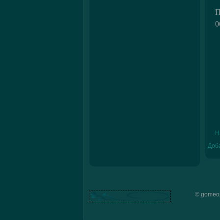
П
0
Н
Доб
© gomeop