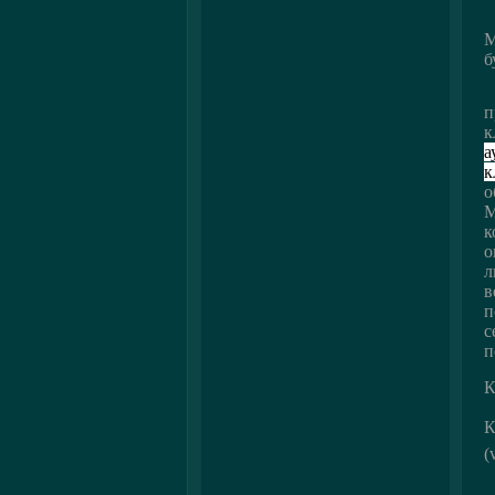
1
М
б
У
п
к
а
к
о
М
к
о
л
в
п
с
п
К
К
(