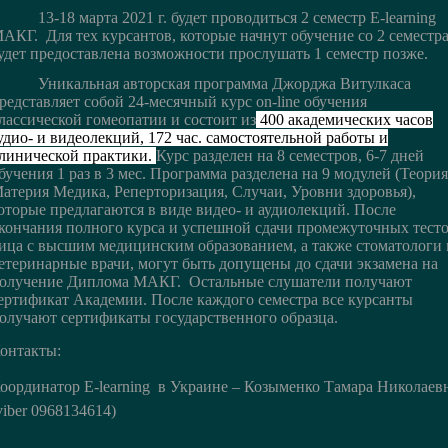
3-18 марта 2021 г. будет проводиться 2 семестр E-learning
АКГ. Для тех курсантов, которые начнут обучение со 2 семестра
удет предоставлена возможности прослушать 1 семестр позже.
никальная авторская программа Джорджа Витулкаса
редставляет собой 24-месячный курс on-line обучения
лассической гомеопатии и состоит из
400 академических часов
удио- и видеолекций, 172 час. самостоятельной работы и
линической практики.
Курс разделен на 8 семестров, 6-7 дней
бучения 1 раз в 3 мес.
Программа разделена на 9 модулей (Теория
атерия Медика, Реперторизация, Случаи, Уровни здоровья),
оторые предлагаются в виде видео- и аудиолекций. После
кончания полного курса и успешной сдачи промежуточных тест
ица с высшим медицинским образованием, а также стоматологи 
етеринарные врачи, могут быть допущены до сдачи экзамена на
олучение Диплома МАКГ. Остальные слушатели получают
ертификат Академии. После каждого семестра все курсанты
олучают сертификаты государственного образца.
онтакты:
оординатор E-learning в Украине – Козыменко Тамара Николаев
viber 0968134614)