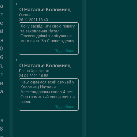
а
О Наталье Коломиец
т
Оксана
26.11.2021 18:43
е
Хочу засвідчити свою повагу
й
та захоплення Наталії
Олександрівні з алікування
я
мого сина. За її повсякденну
...
10
Подробнее...
 6
,
О Наталье Коломиец
Елена Христенко
ат
24.04.2021 16:58
и
Наблюдаемся всей семьей у
Коломиец Натальи
а
Александровны около 4 лет.
Она грамотный специалист и
очень ...
Подробнее...
ся
8