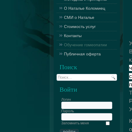
О Наталье Коломиец
СМИ о Наталье
Стоимость услуг
Контакты
Обучение гомеопатии
Публичная оферта
к
Поиск
с
Войти
Т
Логин
У
Пароль
К
Запомнить меня
о